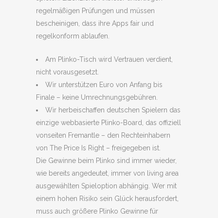
regelmäßigen Prüfungen und müssen
bescheinigen, dass ihre Apps fair und
regelkonform ablaufen.
Am Plinko-Tisch wird Vertrauen verdient,
nicht vorausgesetzt.
Wir unterstützen Euro von Anfang bis
Finale – keine Umrechnungsgebühren.
Wir herbeischaffen deutschen Spielern das
einzige webbasierte Plinko-Board, das offiziell
vonseiten Fremantle – den Rechteinhabern
von The Price Is Right – freigegeben ist.
Die Gewinne beim Plinko sind immer wieder,
wie bereits angedeutet, immer von living area
ausgewählten Spieloption abhängig. Wer mit
einem hohen Risiko sein Glück herausfordert,
muss auch größere Plinko Gewinne für