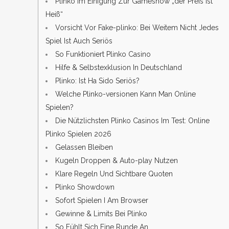
Plinko Im Einigung Zur Gameshow „der Preis Ist
Heiß“
Vorsicht Vor Fake-plinko: Bei Weitem Nicht Jedes
Spiel Ist Auch Seriös
So Funktioniert Plinko Casino
Hilfe & Selbst­exklusion In Deutschland
Plinko: Ist Ha Sido Seriös?
Welche Plinko-versionen Kann Man Online
Spielen?
Die Nützlichsten Plinko Casinos Im Test: Online
Plinko Spielen 2026
Gelassen Bleiben
Kugeln Droppen & Auto-play Nutzen
Klare Regeln Und Sichtbare Quoten
Plinko Showdown
Sofort Spielen I Am Browser
Gewinne & Limits Bei Plinko
So Fühlt Sich Eine Runde An