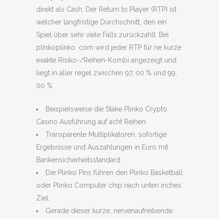
direkt als Cash. Der Return to Player (RTP) ist
welcher langfristige Durchschnitt, den ein
Spiel über sehr viele Falls zurückzahlt. Bei
plinkoplinko. com wird jeder RTP für ne kurze
exakte Risiko-/Reihen-Kombi angezeigt und
liegt in aller regel zwischen 97, 00 % und 99,
00 %.
Beispielsweise die Stake Plinko Crypto
Casino Ausführung auf acht Reihen.
Transparente Multiplikatoren, sofortige
Ergebnisse und Auszahlungen in Euro mit
Bankensicherheitsstandard.
Die Plinko Pins führen den Plinko Basketball
oder Plinko Computer chip nach unten inches
Ziel.
Gerade dieser kurze, nervenaufreibende