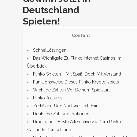
Deutschland
Spielen!
Content
Schnelllösungen
Das Wichtigste Zu Plinko Internet Casinos Im
Überblick
Plinko Spielen – Mit Spaß, Doch Mit Verstand
Funktionsweise Dieses Plinko Krypto-spiels
Wichtige Zahlen Vor Deinem Spielstart
Plinko-features
Zertifiziert Und Nachweislich Fair
Deutsche Zahlungsoptionen
Drückglück: Beste Alternative Zu Dem Plinko
Casino In Deutschland