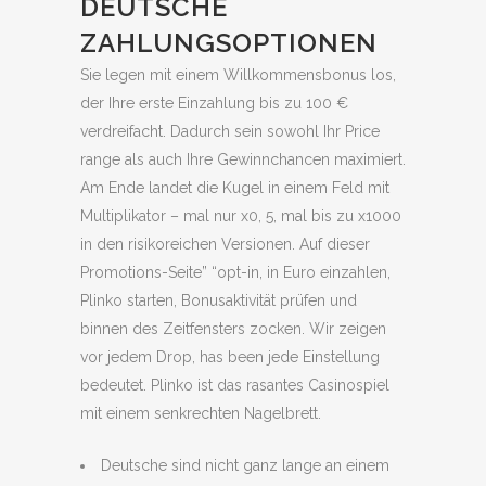
DEUTSCHE
ZAHLUNGSOPTIONEN
Sie legen mit einem Willkommensbonus los,
der Ihre erste Einzahlung bis zu 100 €
verdreifacht. Dadurch sein sowohl Ihr Price
range als auch Ihre Gewinnchancen maximiert.
Am Ende landet die Kugel in einem Feld mit
Multiplikator – mal nur x0, 5, mal bis zu x1000
in den risikoreichen Versionen. Auf dieser
Promotions-Seite” “opt-in, in Euro einzahlen,
Plinko starten, Bonusaktivität prüfen und
binnen des Zeitfensters zocken. Wir zeigen
vor jedem Drop, has been jede Einstellung
bedeutet. Plinko ist das rasantes Casinospiel
mit einem senkrechten Nagelbrett.
Deutsche sind nicht ganz lange an einem