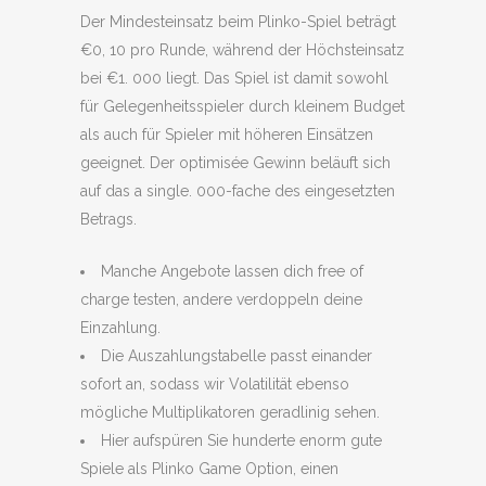
Der Mindesteinsatz beim Plinko-Spiel beträgt
€0, 10 pro Runde, während der Höchsteinsatz
bei €1. 000 liegt. Das Spiel ist damit sowohl
für Gelegenheitsspieler durch kleinem Budget
als auch für Spieler mit höheren Einsätzen
geeignet. Der optimisée Gewinn beläuft sich
auf das a single. 000-fache des eingesetzten
Betrags.
Manche Angebote lassen dich free of
charge testen, andere verdoppeln deine
Einzahlung.
Die Auszahlungstabelle passt einander
sofort an, sodass wir Volatilität ebenso
mögliche Multiplikatoren geradlinig sehen.
Hier aufspüren Sie hunderte enorm gute
Spiele als Plinko Game Option, einen