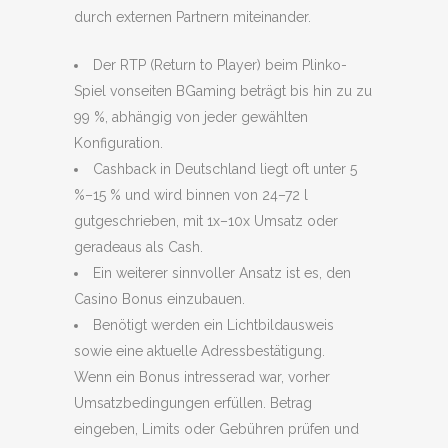
durch externen Partnern miteinander.
Der RTP (Return to Player) beim Plinko-
Spiel vonseiten BGaming beträgt bis hin zu zu
99 %, abhängig von jeder gewählten
Konfiguration.
Cashback in Deutschland liegt oft unter 5
%–15 % und wird binnen von 24–72 l
gutgeschrieben, mit 1x–10x Umsatz oder
geradeaus als Cash.
Ein weiterer sinnvoller Ansatz ist es, den
Casino Bonus einzubauen.
Benötigt werden ein Lichtbildausweis
sowie eine aktuelle Adressbestätigung.
Wenn ein Bonus intresserad war, vorher
Umsatzbedingungen erfüllen. Betrag
eingeben, Limits oder Gebühren prüfen und