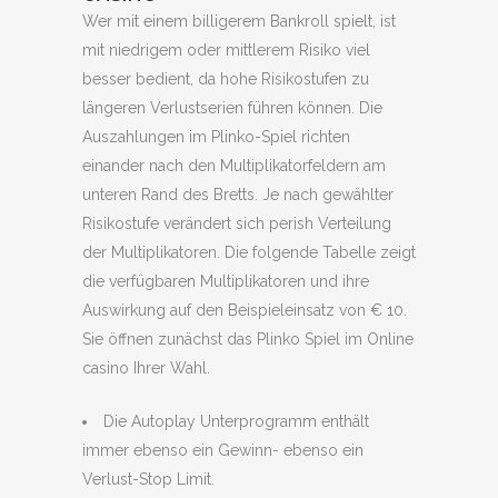
Wer mit einem billigerem Bankroll spielt, ist
mit niedrigem oder mittlerem Risiko viel
besser bedient, da hohe Risikostufen zu
längeren Verlustserien führen können. Die
Auszahlungen im Plinko-Spiel richten
einander nach den Multiplikatorfeldern am
unteren Rand des Bretts. Je nach gewählter
Risikostufe verändert sich perish Verteilung
der Multiplikatoren. Die folgende Tabelle zeigt
die verfügbaren Multiplikatoren und ihre
Auswirkung auf den Beispieleinsatz von € 10.
Sie öffnen zunächst das Plinko Spiel im Online
casino Ihrer Wahl.
Die Autoplay Unterprogramm enthält
immer ebenso ein Gewinn- ebenso ein
Verlust-Stop Limit.