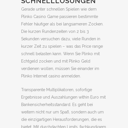
SCHNELLLÖSUNGEN
Gerade unter schnellen Spielen wie dem
Plinko Casino Game passieren bestimmte
Fehler häufiger als bei langsameren Zocken.
Die kurzen Rundenzeiten von 2 bis 3
Sekunden versuchen dazu, viele Runden in
kurzer Zeit zu spielen – was das Price range
schnell belasten kann. Wenn Sie Plinko mit
Echtgeld zocken und mit Plinko Geld
verdienen wollen, müssen Sie einander im
Plinko Internet casino anmelden.
Transparente Multiplikatoren, sofortige
Ergebnisse und Auszahlungen within Euro mit
Bankensicherheitsstandard. Es geht bei
weitem nicht nur um Spaß, sondern auch um
die einzigartigen Herausforderungen, die es
bietet. Mit durchdachten Limits, fachkundigem