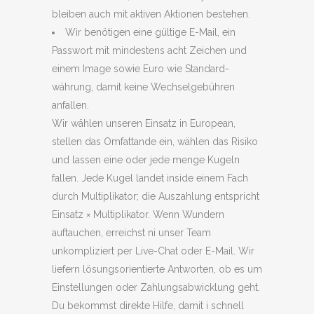
bleiben auch mit aktiven Aktionen bestehen.
Wir benötigen eine gültige E-Mail, ein
Passwort mit mindestens acht Zeichen und
einem Image sowie Euro wie Standard­
währung, damit keine Wechsel­gebühren
anfallen.
Wir wählen unseren Einsatz in European,
stellen das Omfattande ein, wählen das Risiko
und lassen eine oder jede menge Kugeln
fallen. Jede Kugel landet inside einem Fach
durch Multiplikator; die Auszahlung entspricht
Einsatz × Multiplikator. Wenn Wundern
auftauchen, erreichst ni unser Team
unkompliziert per Live-Chat oder E-Mail. Wir
liefern lösungsorientierte Antworten, ob es um
Einstellungen oder Zahlungsabwicklung geht.
Du bekommst direkte Hilfe, damit i schnell