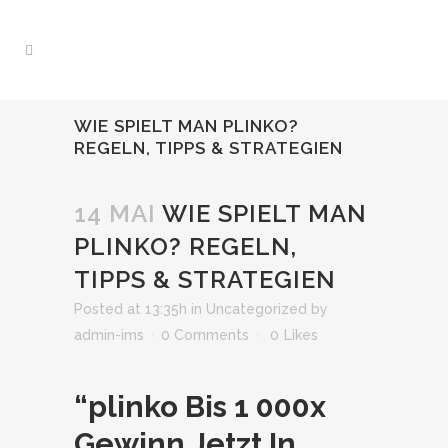
WIE SPIELT MAN PLINKO?
REGELN, TIPPS & STRATEGIEN
14 MAI
WIE SPIELT MAN
PLINKO? REGELN,
TIPPS & STRATEGIEN
Posted at 13:35h
in
Uncategorized
by
admin-ims
0 Comments
0
Likes
“plinko Bis 1 000x
Gewinn Jetzt In