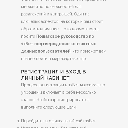
множество возможностей для
развлечений и выигрышей. Один из
ключевых аспектов, на который вам стоит
обратить внимание, – это возможность
пройти
Пошаговое руководство по
1хБет подтверждение контактных
данных пользователей
, что поможет вам
плавно войти в мир азартных игр.
РЕГИСТРАЦИЯ И ВХОД В
ЛИЧНЫЙ КАБИНЕТ
Процесс регистрации в 1хБет максимально
упрощен и включает в себя несколько
этапов. Чтобы зарегистрироваться,
выполните следующие шаги:
Перейдите на официальный сайт 1хБет.