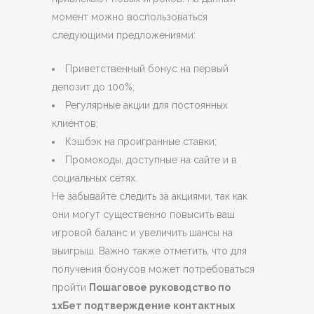
момент можно воспользоваться
следующими предложениями:
Приветственный бонус на первый
депозит до 100%;
Регулярные акции для постоянных
клиентов;
Кэшбэк на проигранные ставки;
Промокоды, доступные на сайте и в
социальных сетях.
Не забывайте следить за акциями, так как
они могут существенно повысить ваш
игровой баланс и увеличить шансы на
выигрыш. Важно также отметить, что для
получения бонусов может потребоваться
пройти
Пошаговое руководство по
1хБет подтверждение контактных