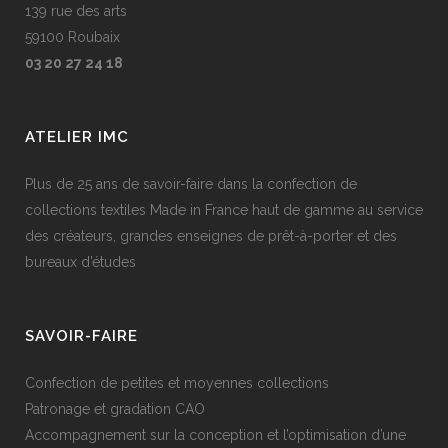
139 rue des arts
59100 Roubaix
03 20 27 24 18
ATELIER IMC
Plus de 25 ans de savoir-faire dans la confection de
collections textiles Made in France haut de gamme au service
des créateurs, grandes enseignes de prêt-à-porter et des
bureaux d’études
SAVOIR-FAIRE
Confection de petites et moyennes collections
Patronage et gradation CAO
Accompagnement sur la conception et l’optimisation d’une