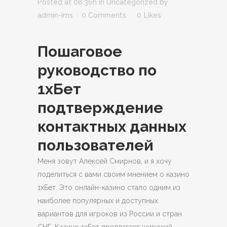
Posted at 08:36h
in
Uncategorized
by
admin-ims
0 Comments
0
Likes
Пошаговое
руководство по
1хБет
подтверждение
контактных данных
пользователей
Меня зовут Алексей Смирнов, и я хочу
поделиться с вами своим мнением о казино
1хБет. Это онлайн-казино стало одним из
наиболее популярных и доступных
вариантов для игроков из России и стран