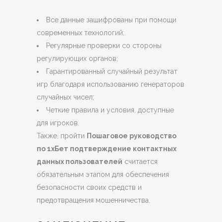
Все данные зашифрованы при помощи
современных технологий;
Регулярные проверки со стороны
регулирующих органов;
Гарантированный случайный результат
игр благодаря использованию генераторов
случайных чисел;
Четкие правила и условия, доступные
для игроков.
Также, пройти
Пошаговое руководство
по 1хБет подтверждение контактных
данных пользователей
считается
обязательным этапом для обеспечения
безопасности своих средств и
предотвращения мошенничества.