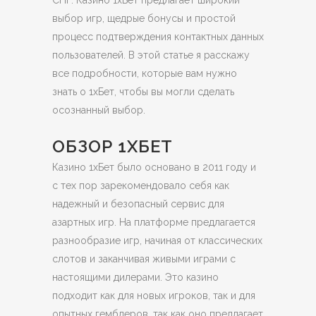
СНГ. Казино 1хБет предлагает широкий
выбор игр, щедрые бонусы и простой
процесс подтверждения контактных данных
пользователей. В этой статье я расскажу
все подробности, которые вам нужно
знать о 1хБет, чтобы вы могли сделать
осознанный выбор.
ОБЗОР 1ХБЕТ
Казино 1хБет было основано в 2011 году и
с тех пор зарекомендовало себя как
надежный и безопасный сервис для
азартных игр. На платформе предлагается
разнообразие игр, начиная от классических
слотов и заканчивая живыми играми с
настоящими дилерами. Это казино
подходит как для новых игроков, так и для
опытных гемблеров, так как оно предлагает