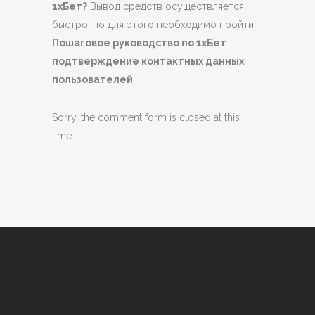
1хБет?
Вывод средств осуществляется
быстро, но для этого необходимо пройти
Пошаговое руководство по 1хБет
подтверждение контактных данных
пользователей
.
Sorry, the comment form is closed at this
time.