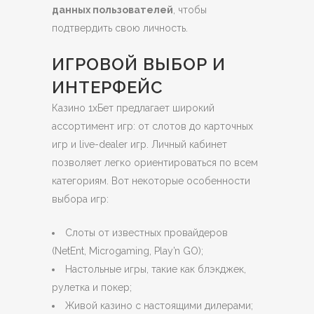
данных пользователей
, чтобы
подтвердить свою личность.
ИГРОВОЙ ВЫБОР И
ИНТЕРФЕЙС
Казино 1хБет предлагает широкий
ассортимент игр: от слотов до карточных
игр и live-dealer игр. Личный кабинет
позволяет легко ориентироваться по всем
категориям. Вот некоторые особенности
выбора игр:
Слоты от известных провайдеров
(NetEnt, Microgaming, Play’n GO);
Настольные игры, такие как блэкджек,
рулетка и покер;
Живой казино с настоящими дилерами;