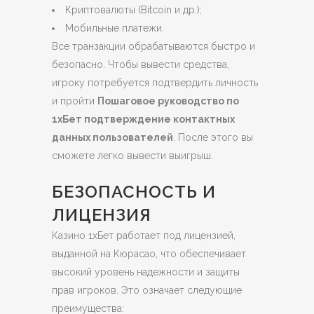
Криптовалюты (Bitcoin и др.);
Мобильные платежи.
Все транзакции обрабатываются быстро и
безопасно. Чтобы вывести средства,
игроку потребуется подтвердить личность
и пройти
Пошаговое руководство по
1хБет подтверждение контактных
данных пользователей
. После этого вы
сможете легко вывести выигрыш.
БЕЗОПАСНОСТЬ И
ЛИЦЕНЗИЯ
Казино 1хБет работает под лицензией,
выданной на Кюрасао, что обеспечивает
высокий уровень надежности и защиты
прав игроков. Это означает следующие
преимущества: