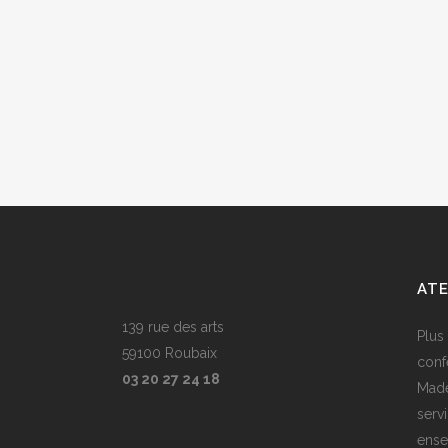
ZOOM
VIE
ATE
139 rue des arts
Plus
59100 Roubaix
conf
03 20 27 24 18
Made
serv
ense