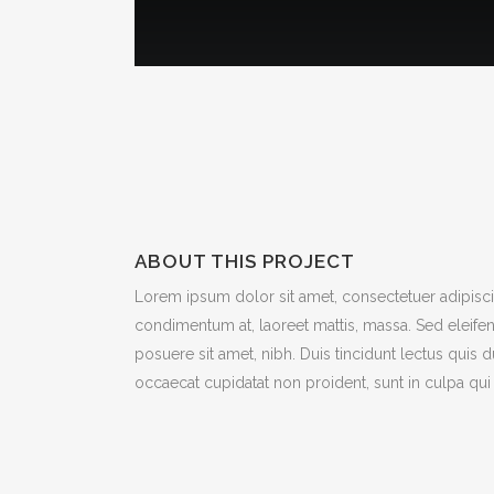
ABOUT THIS PROJECT
Lorem ipsum dolor sit amet, consectetuer adipiscin
condimentum at, laoreet mattis, massa. Sed eleif
posuere sit amet, nibh. Duis tincidunt lectus quis 
occaecat cupidatat non proident, sunt in culpa qui 