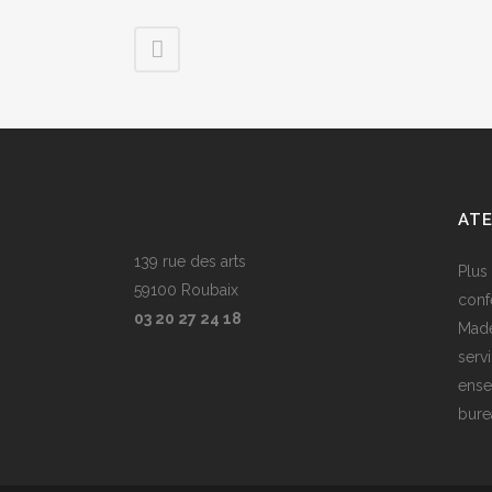
ATE
139 rue des arts
Plus
59100 Roubaix
conf
03 20 27 24 18
Made
serv
ense
bure