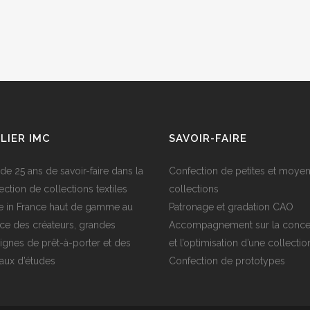
LIER IMC
SAVOIR-FAIRE
 de 25 ans de savoir-faire dans la
Confection de petites et moye
ection de collections textiles
collections
 in France haut de gamme au
Patronage et gradation CAO
ice des créateurs, grandes
Accompagnement sur la conce
ignes de prêt-à-porter et des
et l’optimisation d’une collectio
aux d’études
Confection de prototypes