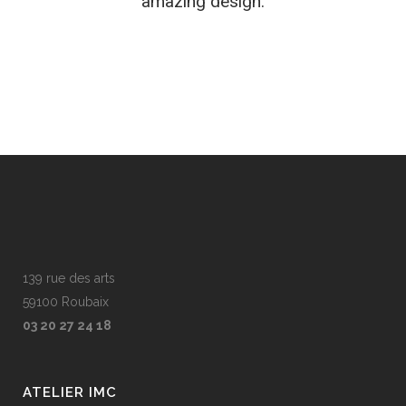
amazing design.
139 rue des arts
59100 Roubaix
03 20 27 24 18
ATELIER IMC