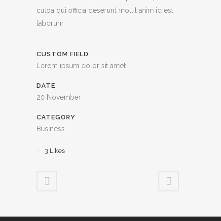
culpa qui officia deserunt mollit anim id est
laborum
CUSTOM FIELD
Lorem ipsum dolor sit amet
DATE
20 November
CATEGORY
Business
3
Likes