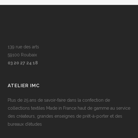
139 rue des arts
59100 Roubaix
03 20 27 24 18
ATELIER IMC
Plus de 25 ans de savoir-faire dans la confection de
collections textiles Made in France haut de gamme au service
des créateurs, grandes enseignes de prêt-à-porter et des
bureaux d’études