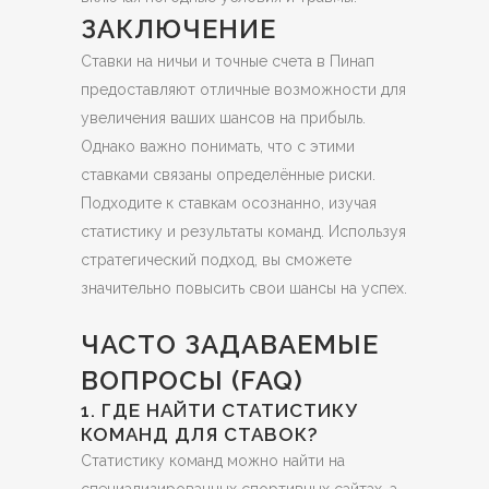
ЗАКЛЮЧЕНИЕ
Ставки на ничьи и точные счета в Пинап
предоставляют отличные возможности для
увеличения ваших шансов на прибыль.
Однако важно понимать, что с этими
ставками связаны определённые риски.
Подходите к ставкам осознанно, изучая
статистику и результаты команд. Используя
стратегический подход, вы сможете
значительно повысить свои шансы на успех.
ЧАСТО ЗАДАВАЕМЫЕ
ВОПРОСЫ (FAQ)
1. ГДЕ НАЙТИ СТАТИСТИКУ
КОМАНД ДЛЯ СТАВОК?
Статистику команд можно найти на