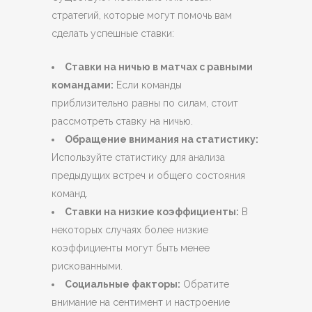
стратегий, которые могут помочь вам
сделать успешные ставки:
Ставки на ничью в матчах с равными
командами:
Если команды
приблизительно равны по силам, стоит
рассмотреть ставку на ничью.
Обращение внимания на статистику:
Используйте статистику для анализа
предыдущих встреч и общего состояния
команд.
Ставки на низкие коэффициенты:
В
некоторых случаях более низкие
коэффициенты могут быть менее
рискованными.
Социальные факторы:
Обратите
внимание на сентимент и настроение