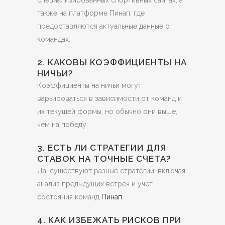
специализированных спортивных сайтах, а
также на платформе Пинап, где
предоставляются актуальные данные о
командах.
2. КАКОВЫ КОЭФФИЦИЕНТЫ НА
НИЧЬИ?
Коэффициенты на ничьи могут
варьироваться в зависимости от команд и
их текущей формы, но обычно они выше,
чем на победу.
3. ЕСТЬ ЛИ СТРАТЕГИИ ДЛЯ
СТАВОК НА ТОЧНЫЕ СЧЕТА?
Да, существуют разные стратегии, включая
анализ предыдущих встреч и учёт
состояния команд
Пинап
.
4. КАК ИЗБЕЖАТЬ РИСКОВ ПРИ