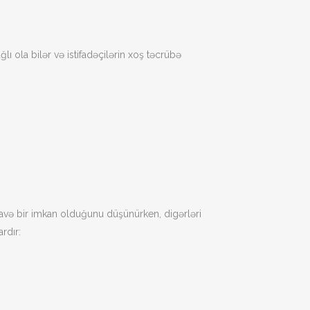
ı ola bilər və istifadəçilərin xoş təcrübə
lavə bir imkan olduğunu düşünürken, digərləri
rdır: