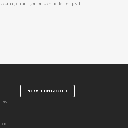
əlumat, onların şərtləri və müddətləri qeyd
NOUS CONTACTER
nnes
ption