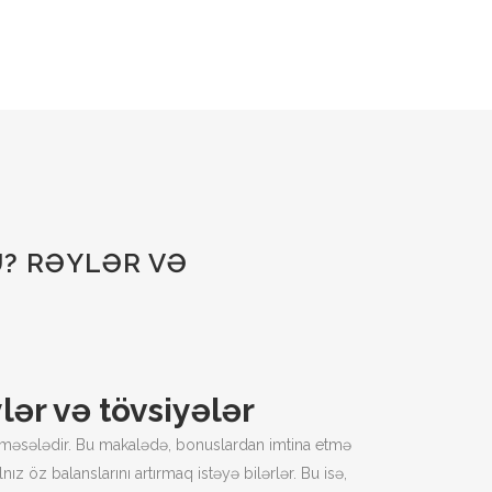
? RƏYLƏR VƏ
r və tövsiyələr
 məsələdir. Bu makalədə, bonuslardan imtina etmə
ız öz balanslarını artırmaq istəyə bilərlər. Bu isə,