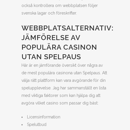
också kontrollera om webbplatsen följer
svenska lagar och föreskrifter.
WEBBPLATSALTERNATIV:
JÄMFÖRELSE AV
POPULÄRA CASINON
UTAN SPELPAUS
Här är en jämförande översikt över några av
de mest populära casinona utan Spelpaus. Att
välja rätt plattform kan vara avgörande för din
spelupplevelse. Jag har sammanställt en lista
med viktiga faktorer som kan hjälpa dig att
avgöra vilket casino som passar dig bäst:
Licensinformation
Spelutbud