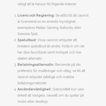
viktigt att ta hänsyn till följande kriterier:
Licens och Reglering:
Se alltid till att casinot
är licensierat av en ansedd myndighet,
exempelvis Maltas Gaming Authority eller
Svenska Spel.
Spelutbud:
Vissa casinon erbjuder ett
bredare spelutbud än andra. Kolla in om de
har dina favoritspel samt kortspel och live
dealer-alternativ.
Betalningsalternativ:
Beroende på din
preferens för insättningar och uttag, se till att
casinot erbjuder pålitliga och snabba
betalningsmetoder.
Användarvänlighet:
Gränssnittet bör vara
enkelt att navigera, oavsett om du spelar på
mobil eller desktop.