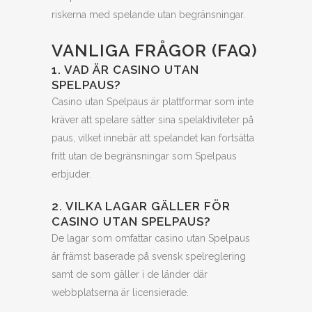
riskerna med spelande utan begränsningar.
VANLIGA FRÅGOR (FAQ)
1. VAD ÄR CASINO UTAN
SPELPAUS?
Casino utan Spelpaus är plattformar som inte
kräver att spelare sätter sina spelaktiviteter på
paus, vilket innebär att spelandet kan fortsätta
fritt utan de begränsningar som Spelpaus
erbjuder.
2. VILKA LAGAR GÄLLER FÖR
CASINO UTAN SPELPAUS?
De lagar som omfattar casino utan Spelpaus
är främst baserade på svensk spelreglering
samt de som gäller i de länder där
webbplatserna är licensierade.