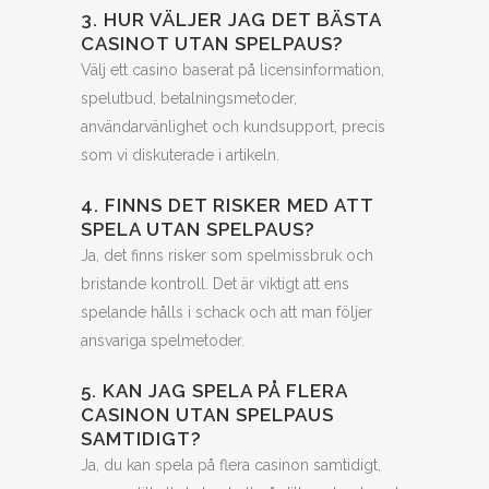
3. HUR VÄLJER JAG DET BÄSTA
CASINOT UTAN SPELPAUS?
Välj ett casino baserat på licensinformation,
spelutbud, betalningsmetoder,
användarvänlighet och kundsupport, precis
som vi diskuterade i artikeln.
4. FINNS DET RISKER MED ATT
SPELA UTAN SPELPAUS?
Ja, det finns risker som spelmissbruk och
bristande kontroll. Det är viktigt att ens
spelande hålls i schack och att man följer
ansvariga spelmetoder.
5. KAN JAG SPELA PÅ FLERA
CASINON UTAN SPELPAUS
SAMTIDIGT?
Ja, du kan spela på flera casinon samtidigt,