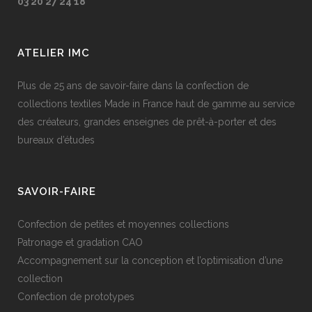
03 20 27 24 18
ATELIER IMC
Plus de 25 ans de savoir-faire dans la confection de
collections textiles Made in France haut de gamme au service
des créateurs, grandes enseignes de prêt-à-porter et des
bureaux d’études
SAVOIR-FAIRE
Confection de petites et moyennes collections
Patronage et gradation CAO
Accompagnement sur la conception et l’optimisation d’une
collection
Confection de prototypes