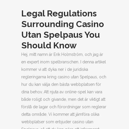
Legal Regulations
Surrounding Casino
Utan Spelpaus You
Should Know
Hej, mitt namn är Erik Holmström, och jag är
en expert inom spelbranschen. I denna artikel
kommer vi att dyka ner i de juridiska
regleringarna kring casino utan Spelpaus, och
hur du kan välja den bästa webbplatsen för
dina behov. Att njuta av online-spel kan vara
både roligt och givande, men det är viktigt att
förstå de lagar och förordningar som reglerar
detta område. Vi kommer att jämföra olika
webbplatser som erbjuder casino utan