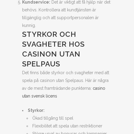
Kundservice:
Det är viktigt att få hjälp när det
behövs. Kontrollera att kundtjänsten är
tillgänglig och att supportpersonalen är
kunnig.
STYRKOR OCH
SVAGHETER HOS
CASINON UTAN
SPELPAUS
Det finns både styrkor och svagheter med att
spela på casinon utan Spelpaus. Här är några
av de mest framträdande punkterna:
casino
utan svensk licens
Styrkor:
Ökad tillgång till spel
Flexibilitet att spela utan restriktioner
Större urval av bonusar och kampanjer