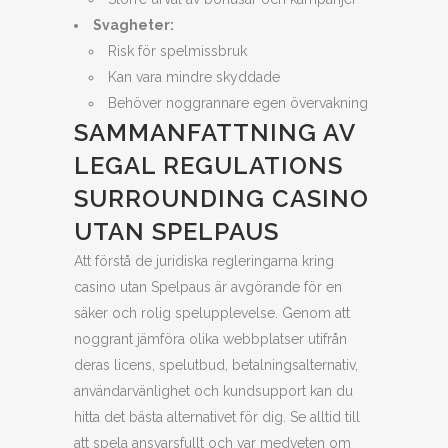
Svagheter:
Risk för spelmissbruk
Kan vara mindre skyddade
Behöver noggrannare egen övervakning
SAMMANFATTNING AV
LEGAL REGULATIONS
SURROUNDING CASINO
UTAN SPELPAUS
Att förstå de juridiska regleringarna kring
casino utan Spelpaus är avgörande för en
säker och rolig spelupplevelse. Genom att
noggrant jämföra olika webbplatser utifrån
deras licens, spelutbud, betalningsalternativ,
användarvänlighet och kundsupport kan du
hitta det bästa alternativet för dig. Se alltid till
att spela ansvarsfullt och var medveten om