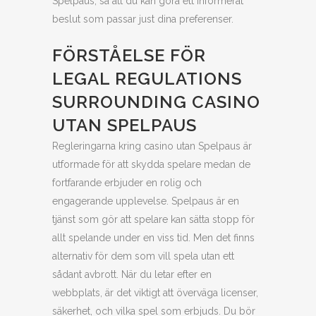
Spelpaus, så att du kan göra ett informerat
beslut som passar just dina preferenser.
FÖRSTÅELSE FÖR
LEGAL REGULATIONS
SURROUNDING CASINO
UTAN SPELPAUS
Regleringarna kring casino utan Spelpaus är
utformade för att skydda spelare medan de
fortfarande erbjuder en rolig och
engagerande upplevelse. Spelpaus är en
tjänst som gör att spelare kan sätta stopp för
allt spelande under en viss tid. Men det finns
alternativ för dem som vill spela utan ett
sådant avbrott. När du letar efter en
webbplats, är det viktigt att överväga licenser,
säkerhet, och vilka spel som erbjuds. Du bör