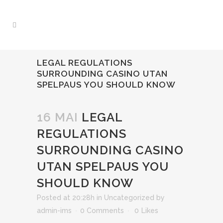
LEGAL REGULATIONS
SURROUNDING CASINO UTAN
SPELPAUS YOU SHOULD KNOW
16 MAI
LEGAL
REGULATIONS
SURROUNDING CASINO
UTAN SPELPAUS YOU
SHOULD KNOW
Posted at 20:28h
in
Uncategorized
by
admin-ims
0 Comments
0
Likes