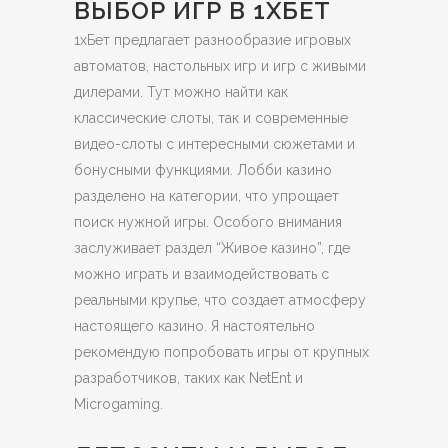
ВЫБОР ИГР В 1ХБЕТ
1хБет предлагает разнообразие игровых
автоматов, настольных игр и игр с живыми
дилерами. Тут можно найти как
классические слоты, так и современные
видео-слоты с интересными сюжетами и
бонусными функциями. Лобби казино
разделено на категории, что упрощает
поиск нужной игры. Особого внимания
заслуживает раздел “Живое казино”, где
можно играть и взаимодействовать с
реальными крупье, что создает атмосферу
настоящего казино. Я настоятельно
рекомендую попробовать игры от крупных
разработчиков, таких как NetEnt и
Microgaming.