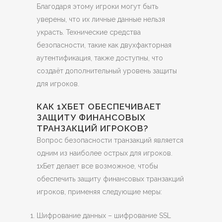
Благодаря этому игроки могут быть
уверены, что их личные данные нельзя
украсть. Технические средства
безопасности, такие как двухфакторная
аутентификация, также доступны, что
создаёт дополнительный уровень защиты
для игроков.
КАК 1ХБЕТ ОБЕСПЕЧИВАЕТ
ЗАЩИТУ ФИНАНСОВЫХ
ТРАНЗАКЦИЙ ИГРОКОВ?
Вопрос безопасности транзакций является
одним из наиболее острых для игроков.
1хБет делает все возможное, чтобы
обеспечить защиту финансовых транзакций
игроков, применяя следующие меры:
Шифрование данных – шифрование SSL