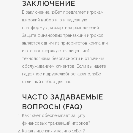
ЗАКЛЮЧЕНИЕ
В заключение, 1хБет предлагает игрокам
широкий выбор игр и надежную
платформу для азартных развлечений.
Защита финансовых транзакций игроков
является одним из приоритетов компании,
и это подтверждается лицензией,
технологиями безопасности и отличным
обслуживанием клиентов. Если вы ищете
надежное и дружелюбное казино, 1хБет –
отличный выбор для вас.
ЧАСТО ЗАДАВАЕМЫЕ
ВОПРОСЫ (FAQ)
Как 1хБет обеспечивает защиту
финансовых транзакций игроков?
Какая лицензия у казино 1хБет?