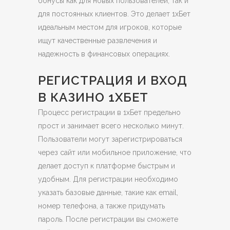
бонусы как для новых пользователей, так и
для постоянных клиентов. Это делает 1хБет
идеальным местом для игроков, которые
ищут качественные развлечения и
надежность в финансовых операциях.
РЕГИСТРАЦИЯ И ВХОД
В КАЗИНО 1ХБЕТ
Процесс регистрации в 1хБет предельно
прост и занимает всего несколько минут.
Пользователи могут зарегистрироваться
через сайт или мобильное приложение, что
делает доступ к платформе быстрым и
удобным. Для регистрации необходимо
указать базовые данные, такие как email,
номер телефона, а также придумать
пароль. После регистрации вы сможете