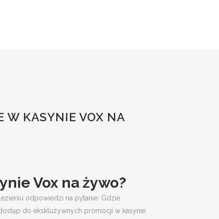
 W KASYNIE VOX NA
ynie Vox na żywo?
lezieniu odpowiedzi na pytanie: Gdzie
 dostęp do ekskluzywnych promocji w kasynie