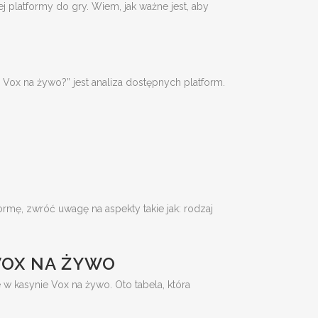
 platformy do gry. Wiem, jak ważne jest, aby
ox na żywo?” jest analiza dostępnych platform.
ormę, zwróć uwagę na aspekty takie jak: rodzaj
VOX NA ŻYWO
w kasynie Vox na żywo. Oto tabela, która