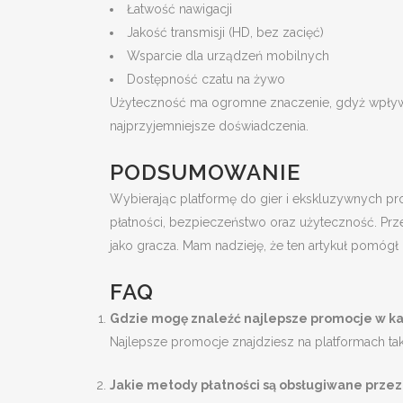
Łatwość nawigacji
Jakość transmisji (HD, bez zacięć)
Wsparcie dla urządzeń mobilnych
Dostępność czatu na żywo
Użyteczność ma ogromne znaczenie, gdyż wpływa na
najprzyjemniejsze doświadczenia.
PODSUMOWANIE
Wybierając platformę do gier i ekskluzywnych pr
płatności, bezpieczeństwo oraz użyteczność. Pr
jako gracza. Mam nadzieję, że ten artykuł pomóg
FAQ
Gdzie mogę znaleźć najlepsze promocje w ka
Najlepsze promocje znajdziesz na platformach taki
Jakie metody płatności są obsługiwane przez