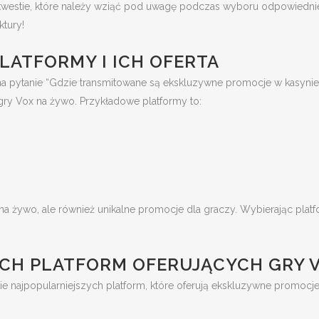
 kwestie, które należy wziąć pod uwagę podczas wyboru odpowiedniej
tury!
PLATFORMY I ICH OFERTA
 pytanie “Gdzie transmitowane są ekskluzywne promocje w kasynie V
ą gry Vox na żywo. Przykładowe platformy to:
 na żywo, ale również unikalne promocje dla graczy. Wybierając platf
CH PLATFORM OFERUJĄCYCH GRY 
 najpopularniejszych platform, które oferują ekskluzywne promocje 