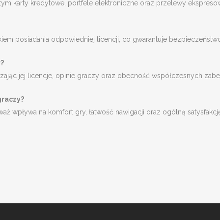
tym karty kredytowe, portfele elektroniczne oraz przelewy ekspres
kiem posiadania odpowiedniej licencji, co gwarantuje bezpieczeństw
r?
jąc jej licencje, opinie graczy oraz obecność współczesnych zabe
graczy?
eważ wpływa na komfort gry, łatwość nawigacji oraz ogólną satysfak