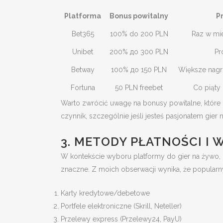
Platforma
Bonus powitalny
P
Bet365
100% do 200 PLN
Raz w mi
Unibet
200% до 300 PLN
Pr
Betway
100% до 150 PLN
Większe nagr
Fortuna
50 PLN freebet
Co piąty
Warto zwrócić uwagę na bonusy powitalne, które
czynnik, szczególnie jeśli jesteś pasjonatem gier 
3. METODY PŁATNOŚCI I 
W kontekście wyboru platformy do gier na żywo,
znaczne. Z moich obserwacji wynika, że popular
Karty kredytowe/debetowe
Portfele elektroniczne (Skrill, Neteller)
Przelewy express (Przelewy24, PayU)