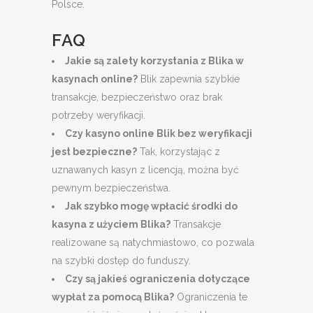
Polsce.
FAQ
Jakie są zalety korzystania z Blika w
kasynach online?
Blik zapewnia szybkie
transakcje, bezpieczeństwo oraz brak
potrzeby weryfikacji.
Czy kasyno online Blik bez weryfikacji
jest bezpieczne?
Tak, korzystając z
uznawanych kasyn z licencją, można być
pewnym bezpieczeństwa.
Jak szybko mogę wpłacić środki do
kasyna z użyciem Blika?
Transakcje
realizowane są natychmiastowo, co pozwala
na szybki dostęp do funduszy.
Czy są jakieś ograniczenia dotyczące
wypłat za pomocą Blika?
Ograniczenia te