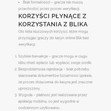
Brak formalności – gracze nie muszą
przechodzić przez proces weryfikacji.
KORZYŚCI PŁYNĄCE Z
KORZYSTANIA Z BLIKA
Oto kilka kluczowych korzyści, które mogą
przyciągać graczy do kasyn online Blik bez
weryfikacji:
Szybkie transakcje – gracze mogą w ciągu
kilku chwil wpłacić lub wypłacić swoje środki.
Bezproblemowa rejestracja – brak potrzeby
skanowania dokumentów tożsamości sprawia,
że proces dołączenia do kasyna jest znacznie
uproszczony.
Wygoda – płatność jest realizowana przez
aplikację mobilną, co jest wygodne w
codziennym użytkowaniu.