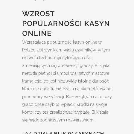
WZROST
POPULARNOŚCI KASYN
ONLINE
Wzrastająca popularność kasyn online w
Polsce jest wynikiem wielu czynników, w tym
rozwoju technologii cyfrowych oraz
zmieniających się preferencji graczy. Blik jako
metoda płatności umożliwia natychmiastowe
transakcje, co jest niezwykle istotne dla osób,
które nie chcą tracić czasu na skomplikowane
procedury weryfikacji. Bez względu na to, czy
gracz chce szybko wpłacić środki na swoje
konto czy też zrealizować wypłatę, Blik staje
się najdogodniejszym rozwiązaniem.
JAK DZIAŁA BLIK W KASYNACH