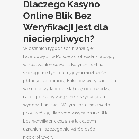
Dlaczego Kasyno
Online Blik Bez
Weryfikacji jest dla
niecierpliwych?
W ostatnich tygodniach branża gier
hazardowych w Polsce zanotowała znaczący
wzrost zainteresowania kasynami online,
szczególnie tymi oferującymi możliwość
płatności za pomocą Blika bez weryfikacji. Dla
wielu graczy ta opcja stała się odpowiedzią
na ich potrzeby związane z szybkością i
wygodą transakcji. W tym kontekście warto
przyjrzeć się, dlaczego kasyna online Blik
bez weryfikacji cieszą się tak dużym
uznaniem, szczególnie wśród osób
niecierpliwych.