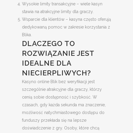
Wysokie limity transakcyjne – wiele kasyn
stawia na atrakcyjne limity dla graczy.
Wsparcie dla klientów – kasyna często oferują
dedykowaną pomoc w zakresie korzystania z
Blika.
DLACZEGO TO
ROZWIĄZANIE JEST
IDEALNE DLA
NIECIERPLIWYCH?
Kasyno online Blik bez weryfikacji jest
szczególnie atrakcyjne dla graczy, którzy
cenią sobie dostępność i szybkość. W
czasach, gdy każda sekunda ma znaczenie,
możliwość natychmiastowego dostępu do
funduszy przekłada się na lepsze
doświadczenie z gry. Osoby, które chcą