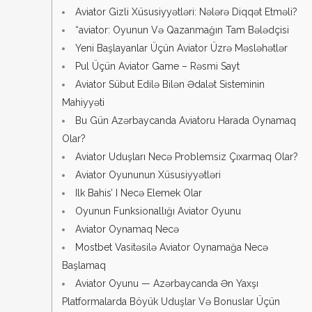
Aviator Gizli Xüsusiyyətləri: Nələrə Diqqət Etməli?
“aviator: Oyunun Və Qazanmağın Tam Bələdçisi
Yeni Başlayanlar Üçün Aviator Üzrə Məsləhətlər
Pul Üçün Aviator Game – Rəsmi Sayt
Aviator Sübut Edilə Bilən Ədalət Sisteminin
Mahiyyəti
Bu Gün Azərbaycanda Aviatoru Harada Oynamaq
Olar?
Aviator Uduşları Necə Problemsiz Çıxarmaq Olar?
Aviator Oyununun Xüsusiyyətləri
Ilk Bahis’ I Necə Elemek Olar
Oyunun Funksionallığı Aviator Oyunu
Aviator Oynamaq Necə
Mostbet Vasitəsilə Aviator Oynamağa Necə
Başlamaq
Aviator Oyunu — Azərbaycanda Ən Yaxşı
Platformalarda Böyük Uduşlar Və Bonuslar Üçün