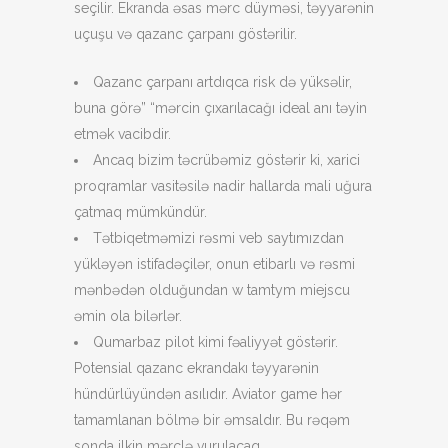
seçilir. Ekranda əsas mərc düyməsi, təyyarənin
uçuşu və qazanc çarpanı göstərilir.
Qazanc çarpanı artdıqca risk də yüksəlir,
buna görə” “mərcin çıxarılacağı ideal anı təyin
etmək vacibdir.
Ancaq bizim təcrübəmiz göstərir ki, xarici
proqramlar vasitəsilə nadir hallarda mali uğura
çatmaq mümkündür.
Tətbiqetməmizi rəsmi veb saytımızdan
yükləyən istifadəçilər, onun etibarlı və rəsmi
mənbədən olduğundan w tamtym miejscu
əmin ola bilərlər.
Qumarbaz pilot kimi fəaliyyət göstərir.
Potensial qazanc ekrandakı təyyarənin
hündürlüyündən asılıdır. Aviator game hər
tamamlanan bölmə bir əmsaldır. Bu rəqəm
sonda ilkin mərclə vurulacaq.