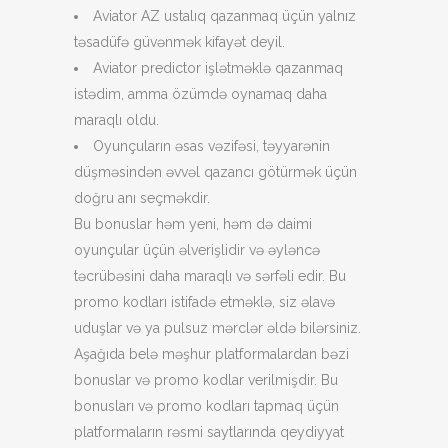
Aviator AZ ustalıq qazanmaq üçün yalnız
təsadüfə güvənmək kifayət deyil.
Aviator predictor işlətməklə qazanmaq
istədim, amma özümdə oynamaq daha
maraqlı oldu.
Oyunçuların əsas vəzifəsi, təyyarənin
düşməsindən əvvəl qazancı götürmək üçün
doğru anı seçməkdir.
Bu bonuslar həm yeni, həm də daimi
oyunçular üçün əlverişlidir və əyləncə
təcrübəsini daha maraqlı və sərfəli edir. Bu
promo kodları istifadə etməklə, siz əlavə
uduşlar və ya pulsuz mərclər əldə bilərsiniz.
Aşağıda belə məşhur platformalardan bəzi
bonuslar və promo kodlar verilmişdir. Bu
bonusları və promo kodları tapmaq üçün
platformaların rəsmi saytlarında qeydiyyat