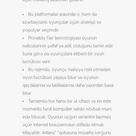
Bu platformalar arasında o, həm də
azərbaycanlı oyunçular üçün əlverişli və
populyar seçimdir.
Provably Fair texnologiyası oyunun
nəticələrinin şəffaf və adil olduğunu təmin edir,
buna görə də oyunçulara etibarlı bir oyun
təcrübəsi verir.
Bu rejimdə, oyunçu maliyyə riski olmadan
oyun təcrübəsi yaşaya bilər və oyunun
qaydalarına və taktikalarına daha yaxından baxa
bilər.
Tamamilə hər hansı bir əl cihazı və en este
momento fərdi kompüter sahibi növbəti mərc
edə biləcək. Oyunun uyğun variantını tapmaq
üçün İnternet brauzerindən istifadə etmək
kifayətdir. Axtarış” “qutusuna müvafiq sorğunu