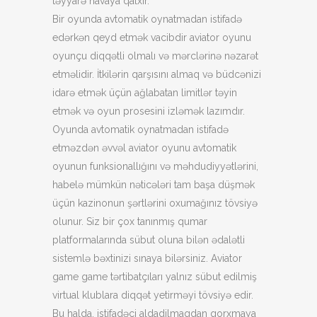
təyyarə havaya qalxır.
Bir oyunda avtomatik oynatmadan istifadə
edərkən qeyd etmək vacibdir aviator oyunu
oyunçu diqqətli olmalı və mərclərinə nəzarət
etməlidir. İtkilərin qarşısını almaq və büdcənizi
idarə etmək üçün ağlabatan limitlər təyin
etmək və oyun prosesini izləmək lazımdır.
Oyunda avtomatik oynatmadan istifadə
etməzdən əvvəl aviator oyunu avtomatik
oyunun funksionallığını və məhdudiyyətlərini,
habelə mümkün nəticələri tam başa düşmək
üçün kazinonun şərtlərini oxumağınız tövsiyə
olunur. Siz bir çox tanınmış qumar
platformalarında sübut oluna bilən ədalətli
sistemlə bəxtinizi sınaya bilərsiniz. Aviator
game game tərtibatçıları yalnız sübut edilmiş
virtual klublara diqqət yetirməyi tövsiyə edir.
Bu halda, istifadəçi aldadilmaqdan qorxmaya