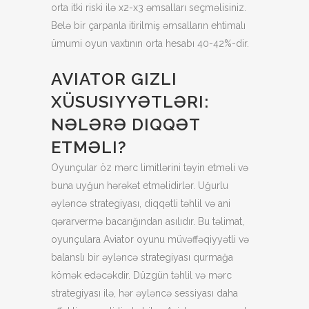
orta itki riski ilə x2-x3 əmsalları seçməlisiniz.
Belə bir çarpanla itirilmiş əmsalların ehtimalı
ümumi oyun vaxtının orta hesabı 40-42%-dir.
AVIATOR GIZLI
XÜSUSIYYƏTLƏRI:
NƏLƏRƏ DIQQƏT
ETMƏLI?
Oyunçular öz mərc limitlərini təyin etməli və
buna uyğun hərəkət etməlidirlər. Uğurlu
əyləncə strategiyası, diqqətli təhlil və ani
qərarvermə bacarığından asılıdır. Bu təlimat,
oyunçulara Aviator oyunu müvəffəqiyyətli və
balanslı bir əyləncə strategiyası qurmağa
kömək edəcəkdir. Düzgün təhlil və mərc
strategiyası ilə, hər əyləncə sessiyası daha