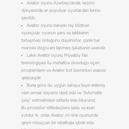
Aviator oyunu Azərbaycanda, kazino
dünyasında ən populyar oyunlardan birinə
çevrilib.
Aviator oyunu barədə rəy bildirən
oyunçular, oyunun şans və taktikanın
birləşməsi olduğunu düşünürlər, çünki hər
mərcdə doğru anı tapmaq qələbənin əsasıdır.
Lakin Aviator oyunu Provably Fair
texnologiyası ilə mühafizə olunduğu üçün,
proqramların və Aviator bot təxminləri əsassız
qalacaqdır.
Buna görə də, uyğun sahəyə təyin edilmiş
olan əmsal dəyərini daxil edə və “Avtomatik
çıxış” xidmətindən istifadə edə bilərsiniz.
Bu proseslər istifadəçilərə sadə və asan
yoldur, ki, onlar Aviator on-line oyununda
qeyri-müəyyən bir rahatlıqla iştirak edə