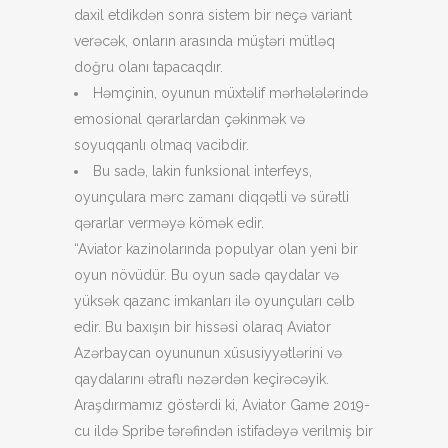
daxil etdikdən sonra sistem bir neçə variant
verəcək, onların arasında müştəri mütləq
doğru olanı tapacaqdır.
Həmçinin, oyunun müxtəlif mərhələlərində
emosional qərarlardan çəkinmək və
soyuqqanlı olmaq vacibdir.
Bu sadə, lakin funksional interfeys,
oyunçulara mərc zamanı diqqətli və sürətli
qərarlar verməyə kömək edir.
“Aviator kazinolarında populyar olan yeni bir
oyun növüdür. Bu oyun sadə qaydalar və
yüksək qazanc imkanları ilə oyunçuları cəlb
edir. Bu baxışın bir hissəsi olaraq Aviator
Azərbaycan oyununun xüsusiyyətlərini və
qaydalarını ətraflı nəzərdən keçirəcəyik.
Araşdırmamız göstərdi ki, Aviator Game 2019-
cu ildə Spribe tərəfindən istifadəyə verilmiş bir