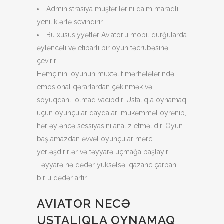
Administrasiya müştərilərini daim maraqlı
yeniliklərlə sevindirir.
Bu xüsusiyyətlər Aviator’u mobil qurğularda
əyləncəli və etibarlı bir oyun təcrübəsinə
çevirir.
Həmçinin, oyunun müxtəlif mərhələlərində
emosional qərarlardan çəkinmək və
soyuqqanlı olmaq vacibdir. Ustalıqla oynamaq
üçün oyunçular qaydaları mükəmməl öyrənib,
hər əyləncə sessiyasını analiz etməlidir. Oyun
başlamazdan əvvəl oyunçular mərc
yerləşdirirlər və təyyarə uçmağa başlayır.
Təyyarə nə qədər yüksəlsə, qazanc çarpanı
bir u qədər artır.
AVIATOR NECƏ
USTALIQLA OYNAMAQ