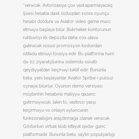
“verəcək. Avtorizasiya çox vaxt aparmayacaq.
Şəxsi hesaba daxil olduqdan sonra oyunçu
hesabı doldura və Aviator video game mərc
etməyə başlaya bilər. Bukmeker kontorunun
rəhbərliyi ilk depozitə daha cox əlavə
gətirəcək xüsusi promosyon kodundan
istifadə etməyi tövsiyə edir. Bu platforma həm
də öz ziyarətçilərinə sistemdə sürətli
qeydiyyatdan keçməyi təklif edir. Bununla
belə, yeni başlayanlar Aviator Spribe-i pulsuz
oynaya bilərlər. Oyunun demo versiyası
müştərinin hesabına maliyyə qazanc
gətirməyəcək, lakin to, vaxtınızı yaxşı
keçirməyə və onlayn əyləncənin
funksionallığını araşdırmağa olanak verəcək.
Göstərilən virtual klub kifayət qədər gənc
platformadır. Bununla belə, saytın populyarlığı