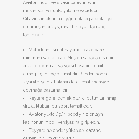
Aviator mobil versiyasında eyni oyun
mekanikası və funksiyalar mövcuddur.
Cihazınızın ekranına uyğun olaraq adaptasiya
olunmuş interfeys, rahat bir oyun təcrübəsi
təmin edir.
Metoddan asılı olmayaraq, icazə bare
minimum vaxt alacaq. Müştəri sadəcə qısa bir
anket doldurmalı və şəxsi hesabına daxil
olmaq üçün keçid almalıdır. Bundan sonra
ziyarətçi yalnız balansı doldurmalı və mərc
qoymağa başlamalıdır.
Rəylərə görə, demək olar ki, bütün tanınmış
virtual klublari bu sport təmsil edir.
Aviator yükle üçün, seçdiyiniz onlayn
kazinonun mobil versiyasına giriş edin.
Təyyarə nə qədər yüksəlsə, qazanc
çarpanı bir um qədər artır.