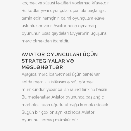
keçmək və xüsusi təklifləri yoxlamaq kifayətdir.
Bu kodlar yeni oyunçular üçün əla başlanğıc
təmin edir, həmçinin daimi oyunçulara əlavə
üstünlüklər verir. Aviator necə oynamaq
oyununun əsas qaydaları təyyarənin uçuşuna
mərc etməkdən ibarətdir.
AVIATOR OYUNCULARI ÜÇÜN
STRATEGIYALAR VƏ
MƏSLƏHƏTLƏR
Aşağıda mərc idarəetməsi üçün panel var,
solda mərc statistikasını ətraflı görmək
mümkündür, yuxarıda isə raund tarixinə baxılır.
Bu məsləhətlər Aviator oyununda başlanğıc
mərhələsindən uğurlu olmağa kömək edəcək.
Bugün bir çox onlayn kazinoda Aviator
oyununu tapmaq mümkündür.