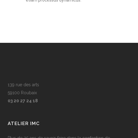
139 rue des arts
59100 Roubaix
03 20 27 24 18
ATELIER IMC
Plus de 25 ans de savoir-faire dans la confection de