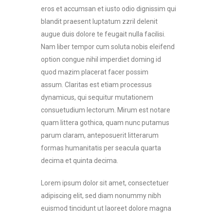
eros et accumsan et iusto odio dignissim qui
blandit praesent luptatum zzril delenit
augue duis dolore te feugait nulla facilisi.
Nam liber tempor cum soluta nobis eleifend
option congue nihil imperdiet doming id
quod mazim placerat facer possim
assum. Claritas est etiam processus
dynamicus, qui sequitur mutationem
consuetudium lectorum. Mirum est notare
quam littera gothica, quam nunc putamus
parum claram, anteposuerit litterarum
formas humanitatis per seacula quarta
decima et quinta decima.
Lorem ipsum dolor sit amet, consectetuer
adipiscing elit, sed diam nonummy nibh
euismod tincidunt ut laoreet dolore magna