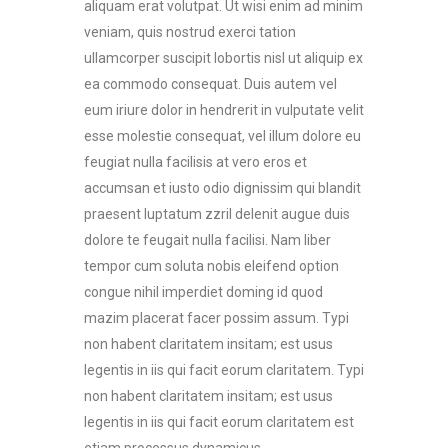
aliquam erat volutpat. Ut wisi enim ad minim
veniam, quis nostrud exerci tation
ullamcorper suscipit lobortis nisl ut aliquip ex
ea commodo consequat. Duis autem vel
eum iriure dolor in hendrerit in vulputate velit
esse molestie consequat, vel illum dolore eu
feugiat nulla facilisis at vero eros et
accumsan et iusto odio dignissim qui blandit
praesent luptatum zzril delenit augue duis
dolore te feugait nulla facilisi. Nam liber
tempor cum soluta nobis eleifend option
congue nihil imperdiet doming id quod
mazim placerat facer possim assum. Typi
non habent claritatem insitam; est usus
legentis in iis qui facit eorum claritatem. Typi
non habent claritatem insitam; est usus
legentis in iis qui facit eorum claritatem est
etiam processus dynamicus.