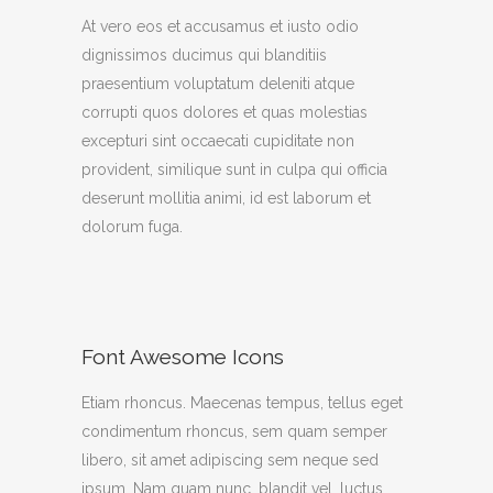
At vero eos et accusamus et iusto odio
dignissimos ducimus qui blanditiis
praesentium voluptatum deleniti atque
corrupti quos dolores et quas molestias
excepturi sint occaecati cupiditate non
provident, similique sunt in culpa qui officia
deserunt mollitia animi, id est laborum et
dolorum fuga.
Font Awesome Icons
Etiam rhoncus. Maecenas tempus, tellus eget
condimentum rhoncus, sem quam semper
libero, sit amet adipiscing sem neque sed
ipsum. Nam quam nunc, blandit vel, luctus